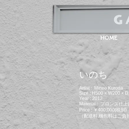
HOME
​いのち
Artist : Mineo Kuroda
Size : H500 × W200 × 
Year : 2012
Material : ​ブロンズ仕
Price : ￥400,000(税別)
（配送料,梱包料はご負