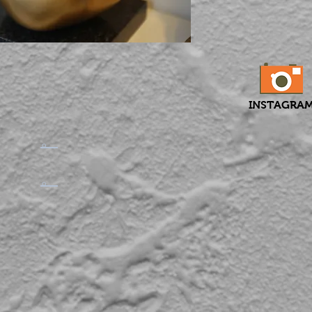
INSTAGRA
​。
​。