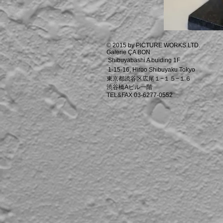
© 2015 by PICTURE WORKS.LTD.
Galerie ÇA BON
Shibuyabashi A buiding 1F
1-15-16, Hiroo Shibuyaku Tokyo
東京都渋谷区広尾１−１５−１６
渋谷橋Aビル一階
TEL&FAX 03-6277-0552