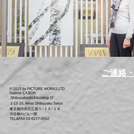
​ご連絡
© 2015 by PICTURE WORKS.LTD.
Galerie ÇA BON
Shibuyabashi A buiding 1F
1-15-16, Hiroo Shibuyaku Tokyo
東京都渋谷区広尾１−１５−１６
渋谷橋Aビル一階
TEL&FAX 03-6277-0552
​。