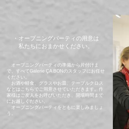
​・オープニングパーティの用意は
​ 私たちにおまかせください。
オープニングパーティの準備から片付けま
で、すべてGalerie ÇA BONのスタッフにお任せ
ください。
お酒や軽食、グラスやお皿、テーブルクロス
などはこちらでご用意させていただきます。作
家様はご友人をお呼びいただき、開場時間まで
にお越しください。
​ オープニングパーティをともに楽しみましょ
う。