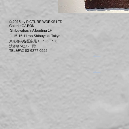
© 2015 by PICTURE WORKS.LTD.
Galerie ÇA BON
Shibuyabashi A buiding 1F
1-15-16, Hiroo Shibuyaku Tokyo
東京都渋谷区広尾１−１５−１６
渋谷橋Aビル一階
TEL&FAX 03-6277-0552
​。
​。