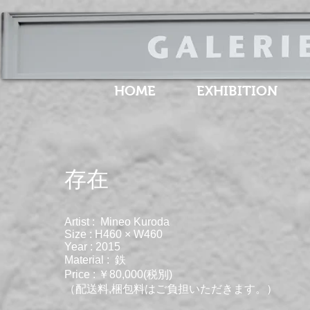
HOME
EXHIBITION
​存在
Artist : Mineo Kuroda
Size : H460 × W460
Year : 2015
Material : ​鉄
Price : ￥80,000(税別)
（配送料,梱包料はご負担いただきます。）