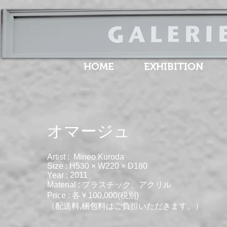
HOME
EXHIBITION
​オマージュ
Artist : Mineo Kuroda
Size : H530 × W220 × D180
Year : 2011
Material : プラスチック、アクリル
Price : 各￥100,000(税別)
（配送料,梱包料はご負担いただきます。）