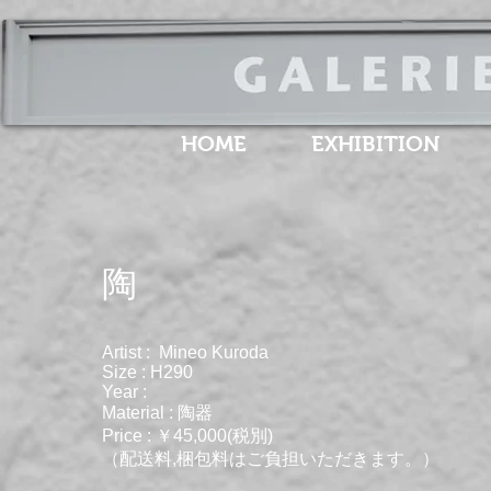
HOME
EXHIBITION
​陶
Artist : Mineo Kuroda
Size : H290
Year :
Material : 陶器
Price : ￥45,000(税別)
（配送料,梱包料はご負担いただきます。）