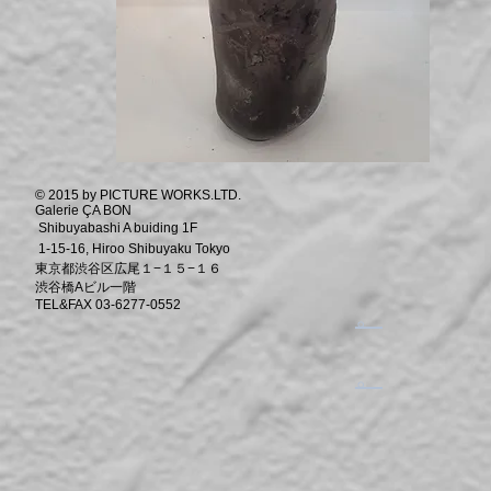
© 2015 by PICTURE WORKS.LTD.
Galerie ÇA BON
Shibuyabashi A buiding 1F
1-15-16, Hiroo Shibuyaku Tokyo
東京都渋谷区広尾１−１５−１６
渋谷橋Aビル一階
TEL&FAX 03-6277-0552
​。
​。