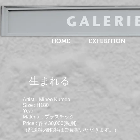
HOME
EXHIBITION
​生まれる
Artist : Mineo Kuroda
Size : H180
Year :
Material : プラスチック
Price : 各￥30,000(税別)
（配送料,梱包料はご負担いただきます。）