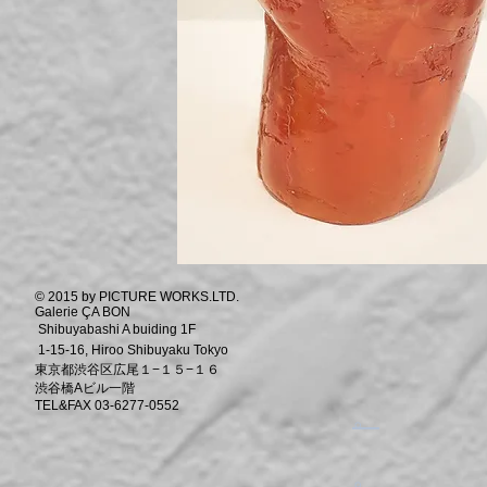
© 2015 by PICTURE WORKS.LTD.
Galerie ÇA BON
Shibuyabashi A buiding 1F
1-15-16, Hiroo Shibuyaku Tokyo
東京都渋谷区広尾１−１５−１６
渋谷橋Aビル一階
TEL&FAX 03-6277-0552
​。
​。