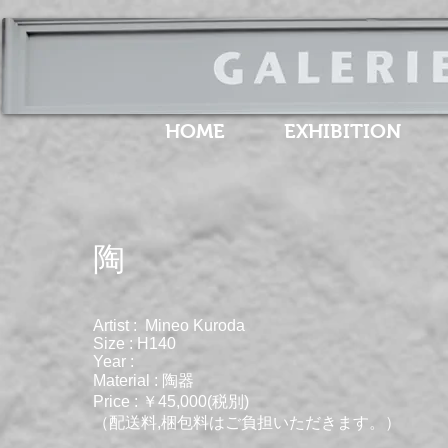
HOME
EXHIBITION
​陶
Artist : Mineo Kuroda
Size : H140
Year :
Material : 陶器
Price : ￥45,000(税別)
（配送料,梱包料はご負担いただきます。）