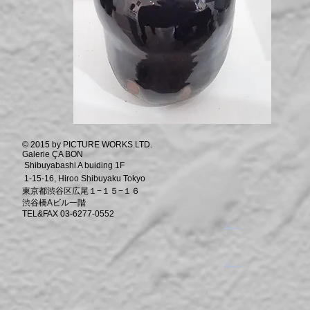
© 2015 by PICTURE WORKS.LTD.
Galerie ÇA BON
Shibuyabashi A buiding 1F
1-15-16, Hiroo Shibuyaku Tokyo
東京都渋谷区広尾１−１５−１６
渋谷橋Aビル一階
TEL&FAX 03-6277-0552
​。
​。