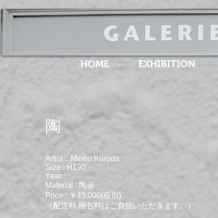
HOME
EXHIBITION
​陶
Artist : Mineo Kuroda
Size : H190
Year :
Material : 陶器
Price : ￥45,000(税別)
（配送料,梱包料はご負担いただきます。）