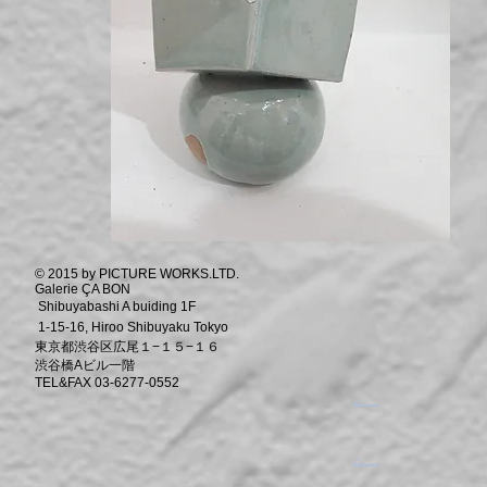
© 2015 by PICTURE WORKS.LTD.
Galerie ÇA BON
Shibuyabashi A buiding 1F
1-15-16, Hiroo Shibuyaku Tokyo
東京都渋谷区広尾１−１５−１６
渋谷橋Aビル一階
TEL&FAX 03-6277-0552
​。
​。