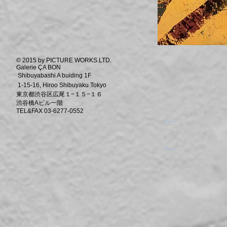
© 2015 by PICTURE WORKS.LTD.
Galerie ÇA BON
Shibuyabashi A buiding 1F
1-15-16, Hiroo Shibuyaku Tokyo
東京都渋谷区広尾１−１５−１６
渋谷橋Aビル一階
TEL&FAX 03-6277-0552
​。
​。