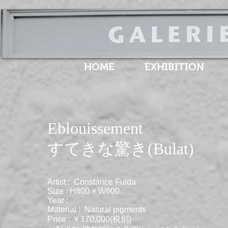
HOME
EXHIBITION
Eblouissement
​すてきな驚き(Bulat)
Artist : Constance Fulda
Size : H800 × W600
Year :
Material : Natural pigments
Price : ￥170,000(税別)