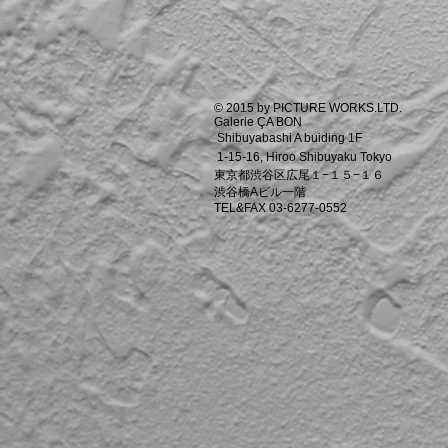
© 2015 by PICTURE WORKS.LTD.
Galerie ÇA BON
Shibuyabashi A buiding 1F
1-15-16, Hiroo Shibuyaku Tokyo
東京都渋谷区広尾１−１５−１６
渋谷橋Aビル一階
TEL&FAX 03-6277-0552