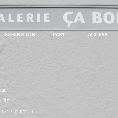
EXHIBITION
PAST
ACCESS
D230
石台付き
担いただきます。）