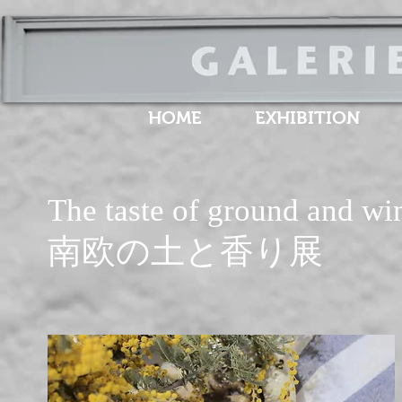
HOME
EXHIBITION
The taste of ground and wi
南欧の土と香り展