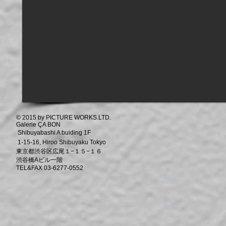
© 2015 by PICTURE WORKS.LTD.
Galerie ÇA BON
Shibuyabashi A buiding 1F
1-15-16, Hiroo Shibuyaku Tokyo
東京都渋谷区広尾１−１５−１６
渋谷橋Aビル一階
TEL&FAX 03-6277-0552
​。
​。