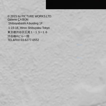
© 2015 by PICTURE WORKS.LTD.
Galerie ÇA BON
Shibuyabashi A buiding 1F
1-15-16, Hiroo Shibuyaku Tokyo
東京都渋谷区広尾１−１５−１６
渋谷橋Aビル一階
TEL&FAX 03-6277-0552
​。
​。