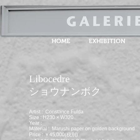
HOME
EXHIBITION
Libocedre
​ショウナンボク
Artist : Constance Fulda
Size : H230 × W320
Year :
Material : Marushi paper on golden background
Price : ￥45,000(税別)