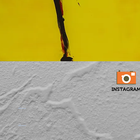
INSTAGRA
​。
​。