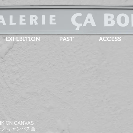
EXHIBITION
PAST
ACCESS
 INK ON CANVAS
 キャンバス画