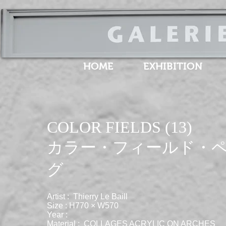
HOME
EXHIBITION
COLOR FIELDS (13)
​カラー・フィールド・
グ
Artist : Thierry Le Baill
Size : H770 × W570
Year :
Material : COLLAGES ACRYLIC ON ARCHES