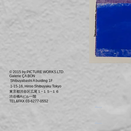
© 2015 by PICTURE WORKS.LTD.
Galerie ÇA BON
Shibuyabashi A buiding 1F
1-15-16, Hiroo Shibuyaku Tokyo
東京都渋谷区広尾１−１５−１６
渋谷橋Aビル一階
TEL&FAX 03-6277-0552
​。
​。