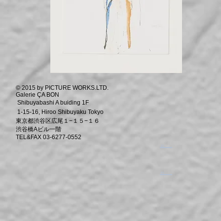
© 2015 by PICTURE WORKS.LTD.
Galerie ÇA BON
Shibuyabashi A buiding 1F
1-15-16, Hiroo Shibuyaku Tokyo
東京都渋谷区広尾１−１５−１６
渋谷橋Aビル一階
TEL&FAX 03-6277-0552
​。
​。