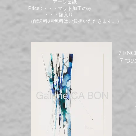
アーシェ紙
Price : ・・・マット加工のみ
・・・額入り
（配送料,梱包料はご負担いただきます。）
7 ENCL
​７つの