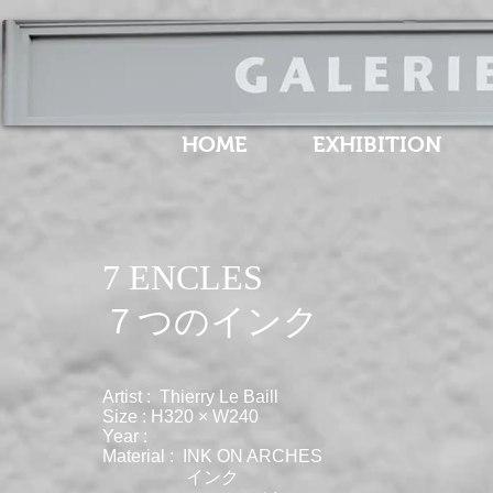
HOME
EXHIBITION
7 ENCLES
​７つのインク
Artist : Thierry Le Baill
Size : H320 × W240
Year :
Material : INK ON ARCHES
インク