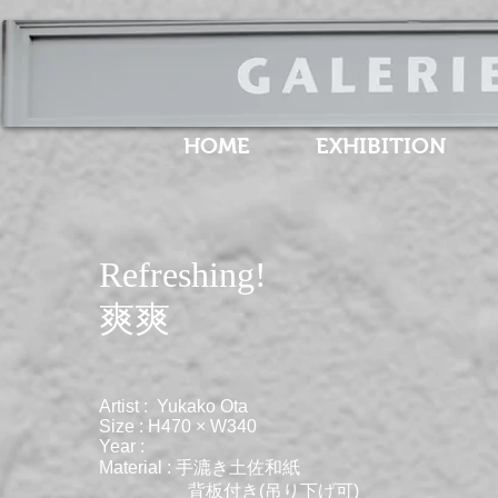
HOME
EXHIBITION
​Refreshing!
​爽爽
Artist : Yukako Ota
Size : H470 × W340
Year :
Material : 手漉き土佐和紙
背板付き(吊り下げ可)