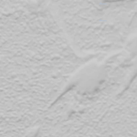
​。
​。