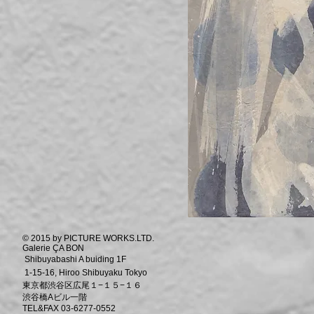
© 2015 by PICTURE WORKS.LTD.
Galerie ÇA BON
Shibuyabashi A buiding 1F
1-15-16, Hiroo Shibuyaku Tokyo
東京都渋谷区広尾１−１５−１６
渋谷橋Aビル一階
TEL&FAX 03-6277-0552