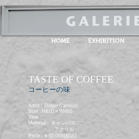
HOME
EXHIBITION
TASTE OF COFFEE
​コーヒーの味
Artist : Roger Camous
Size : H610 × W460
Year :
Material : キャンバス
​ アクリル
Price : ￥50,000(税込)