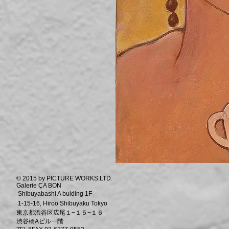
© 2015 by PICTURE WORKS.LTD.
Galerie ÇA BON
Shibuyabashi A buiding 1F
1-15-16, Hiroo Shibuyaku Tokyo
東京都渋谷区広尾１−１５−１６
渋谷橋Aビル一階