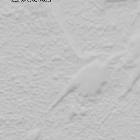
TEL&FAX 03-6277-0552
​。
​。