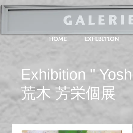
HOME
EXHIBITION
Exhibition " Yos
​荒木 芳栄個展