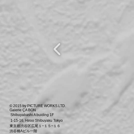
© 2015 by PICTURE WORKS.LTD.
Galerie ÇA BON
Shibuyabashi A buiding 1F
1-15-16, Hiroo Shibuyaku Tokyo
東京都渋谷区広尾１−１５−１６
渋谷橋Aビル一階