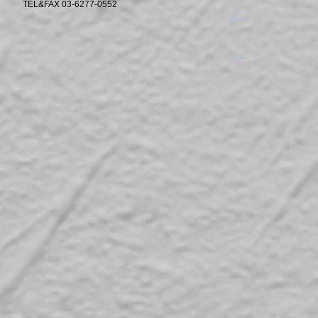
TEL&FAX 03-6277-0552
​。
​。