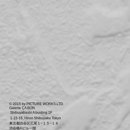
© 2015 by PICTURE WORKS.LTD.
Galerie ÇA BON
Shibuyabashi A buiding 1F
1-15-16, Hiroo Shibuyaku Tokyo
東京都渋谷区広尾１−１５−１６
渋谷橋Aビル一階