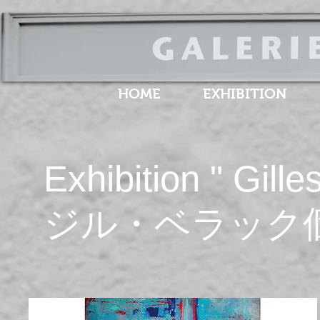
HOME
EXHIBITION
Exhibition " Gille
​ジル・ベラッ