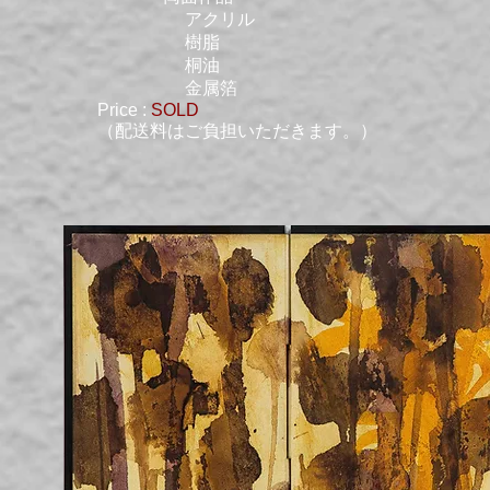
アクリル
樹脂
桐油
金属箔
Price :
SOLD
（配送料はご負担いただきます。）