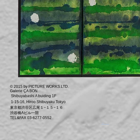
© 2015 by PICTURE WORKS.LTD.
Galerie ÇA BON
Shibuyabashi A buiding 1F
1-15-16, Hiroo Shibuyaku Tokyo
東京都渋谷区広尾１−１５−１６
渋谷橋Aビル一階
TEL&FAX 03-6277-0552
​。
​。