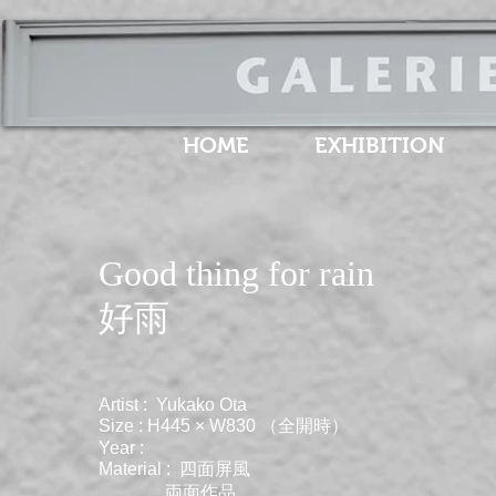
HOME
EXHIBITION
Good thing for rain
​好雨
Artist : Yukako Ota
Size : H445 × W830 （全開時）
Year :
Material : 四面屏風
​ 両面作品