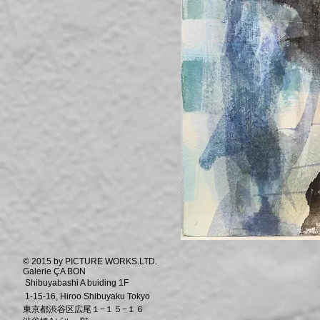
© 2015 by PICTURE WORKS.LTD.
Galerie ÇA BON
Shibuyabashi A buiding 1F
1-15-16, Hiroo Shibuyaku Tokyo
東京都渋谷区広尾１−１５−１６