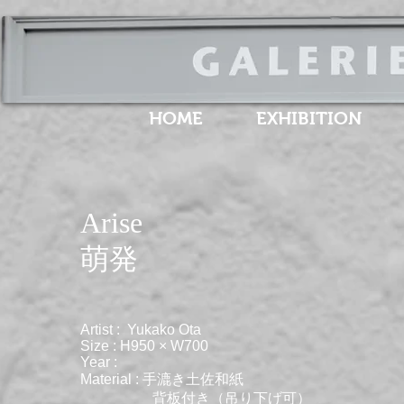
HOME
EXHIBITION
Arise
​萌発
Artist : Yukako Ota
Size : H950 × W700
Year :
Material : 手漉き土佐和紙
背板付き（吊り下げ可）