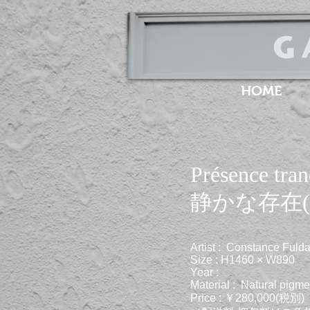
HOME
Présence tran
静かな存在(Ab
Artist : Constance Fuld
Size : H1460 × W890
Year :
Material : Natural pigme
Price : ￥280,000(税別)