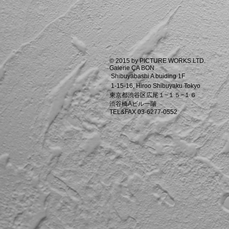
© 2015 by PICTURE WORKS.LTD.
Galerie ÇA BON
Shibuyabashi A buiding 1F
1-15-16, Hiroo Shibuyaku Tokyo
東京都渋谷区広尾１−１５−１６
渋谷橋Aビル一階
TEL&FAX 03-6277-0552