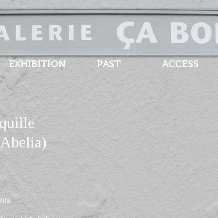
EXHIBITION
PAST
ACCESS
quille
elia)
a
nts