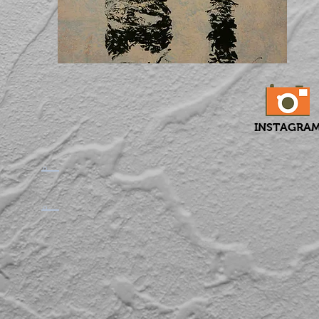
INSTAGRA
​。
​。