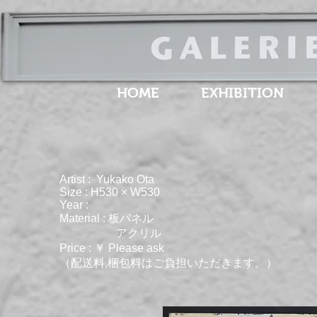
HOME
EXHIBITION
Artist : Yukako Ota
Size : H530 × W530
Year :
Material : 板パネル
アクリル
Price : ￥ Please ask
（配送料,梱包料はご負担いただきます。）