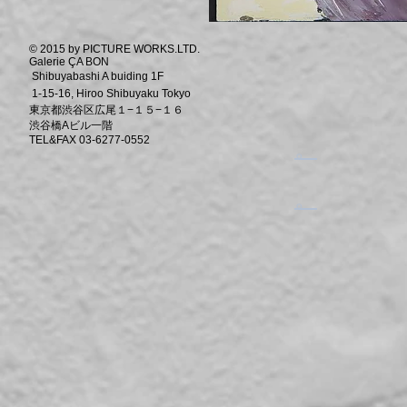
© 2015 by PICTURE WORKS.LTD.
Galerie ÇA BON
Shibuyabashi A buiding 1F
1-15-16, Hiroo Shibuyaku Tokyo
東京都渋谷区広尾１−１５−１６
渋谷橋Aビル一階
TEL&FAX 03-6277-0552
​。
​。