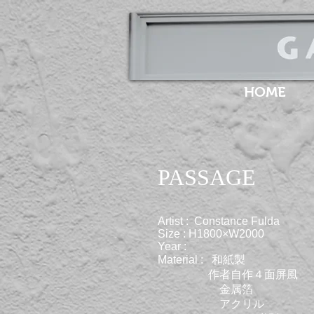
HOME
PASSAGE
Artist : Constance Fulda
Size : H1800×W2000
Year :
Material : 和紙製
作者自作４面屏風
金属箔
​ アクリル