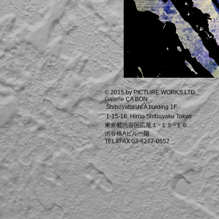
© 2015 by PICTURE WORKS.LTD.
Galerie ÇA BON
Shibuyabashi A buiding 1F
1-15-16, Hiroo Shibuyaku Tokyo
東京都渋谷区広尾１−１５−１６
渋谷橋Aビル一階
TEL&FAX 03-6277-0552