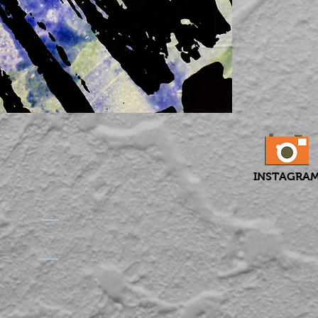
INSTAGRA
​。
​。