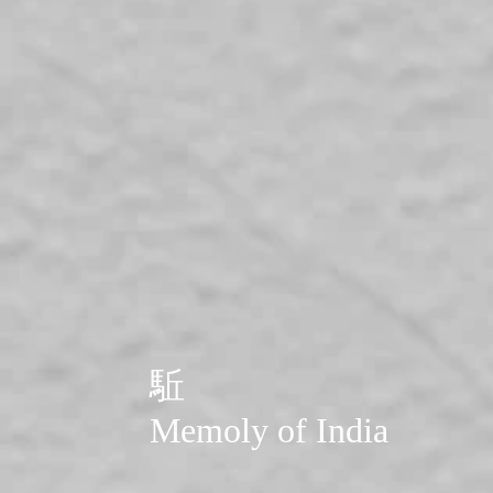
駈
​Memoly of India