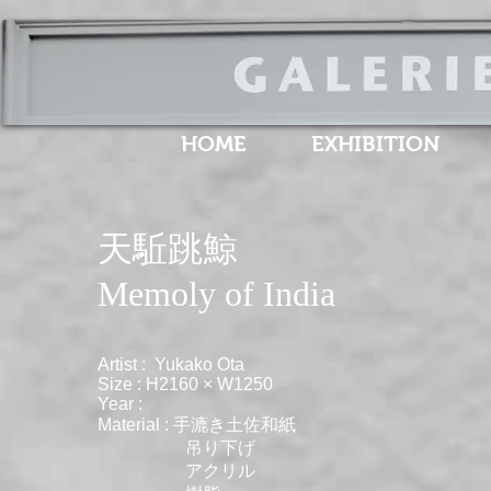
HOME
EXHIBITION
天駈跳鯨
​Memoly of India
Artist : Yukako Ota
Size : H2160 × W1250
Year :
Material : 手漉き土佐和紙
吊り下げ
アクリル