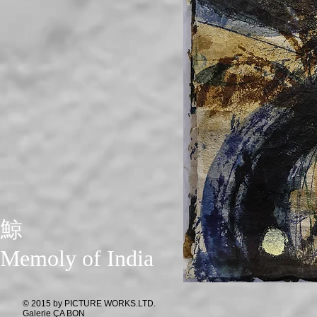
鯨
​Memoly of India
© 2015 by PICTURE WORKS.LTD.
Galerie ÇA BON