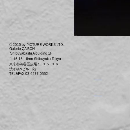
© 2015 by PICTURE WORKS.LTD.
Galerie ÇA BON
Shibuyabashi A buiding 1F
1-15-16, Hiroo Shibuyaku Tokyo
東京都渋谷区広尾１−１５−１６
渋谷橋Aビル一階
TEL&FAX 03-6277-0552
​。
​。