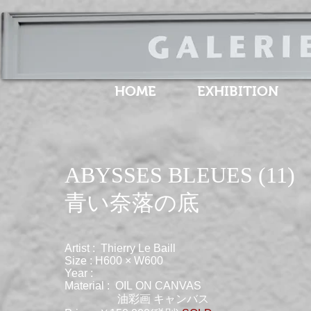
HOME
EXHIBITION
ABYSSES BLEUES (11)
​青い奈落の底
Artist : Thierry Le Baill
Size : H600 × W600
Year :
Material : OIL ON CANVAS
油彩画 キャンバス