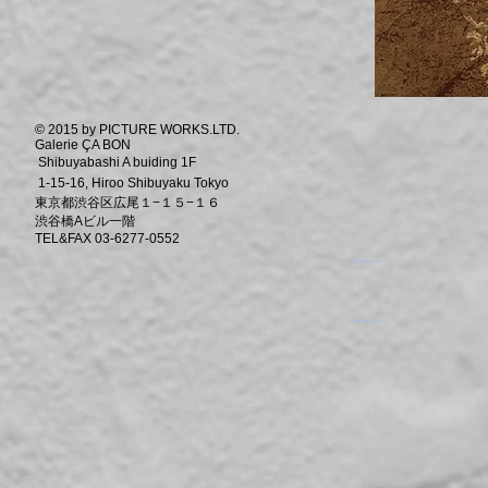
© 2015 by PICTURE WORKS.LTD.
Galerie ÇA BON
Shibuyabashi A buiding 1F
1-15-16, Hiroo Shibuyaku Tokyo
東京都渋谷区広尾１−１５−１６
渋谷橋Aビル一階
TEL&FAX 03-6277-0552
​。
​。