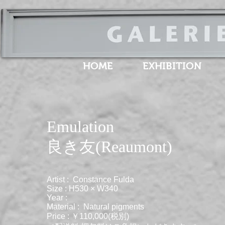
HOME
EXHIBITION
Emulation
良き友(Reaumont)
Artist : Constance Fulda
Size : H530 × W340
Year :
Material : Natural pigments
Price : ￥110,000(税別)