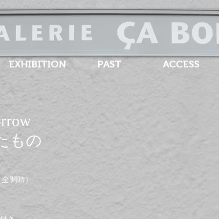
EXHIBITION
PAST
ACCESS
orrow
たもの
20 （全開時）