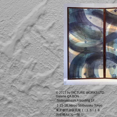
© 2015 by PICTURE WORKS.LTD.
Galerie ÇA BON
Shibuyabashi A buiding 1F
1-15-16, Hiroo Shibuyaku Tokyo
東京都渋谷区広尾１−１５−１６
渋谷橋Aビル一階