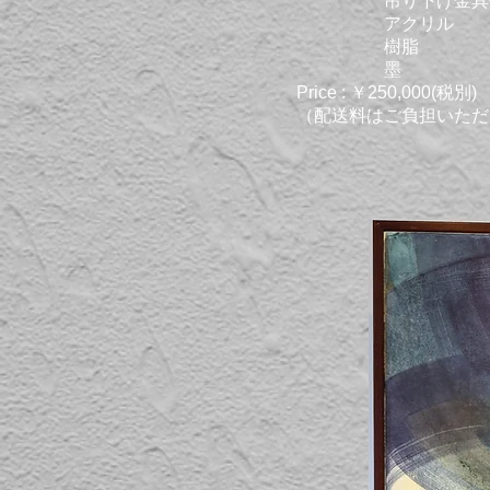
吊り下げ金具
アクリル
樹脂
墨
Price : ￥250,000(税別)
（配送料はご負担いただ