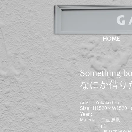
HOME
Something b
​なにか借り
Artist : Yukako Ota
Size : H1520 × W15
Year :
Material : 二面屏風
​ 両面