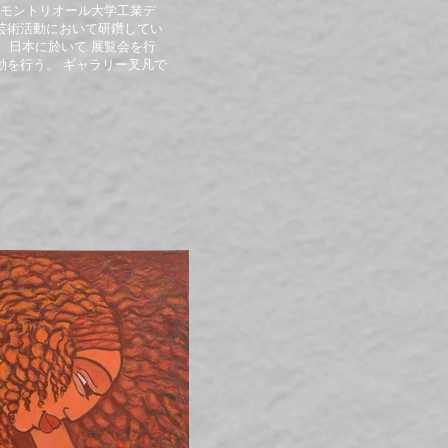
家、モントリオール大学工業デ
芸術活動において研鑽してい
国、日本に於いて 展覧会を行
動を行う。 ギャラリー叉凡で