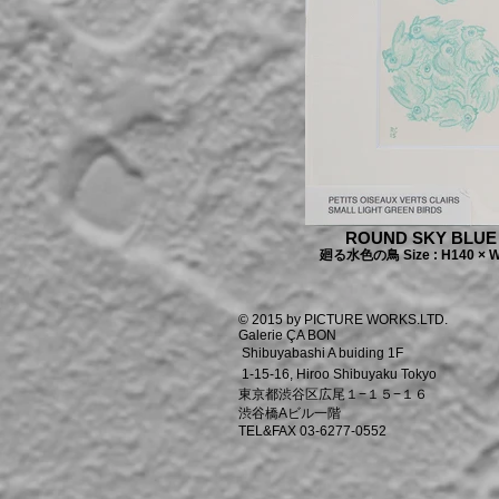
ROUND SKY BLUE
廻る水色の鳥 Size : H140 × W
© 2015 by PICTURE WORKS.LTD.
Galerie ÇA BON
Shibuyabashi A buiding 1F
1-15-16, Hiroo Shibuyaku Tokyo
東京都渋谷区広尾１−１５−１６
渋谷橋Aビル一階
TEL&FAX 03-6277-0552