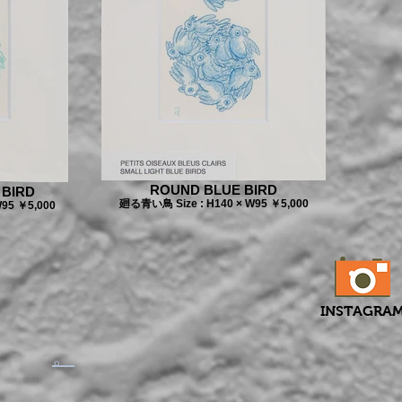
ROUND BLUE BIRD
 BIRD
廻る青い鳥 Size : H140 × W95 ￥5,000
95 ￥5,000
INSTAGRA
​。