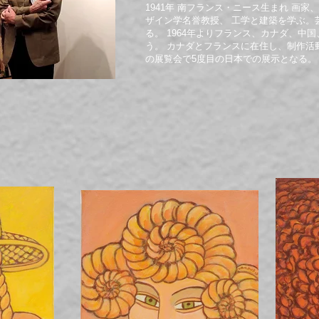
1941年 南フランス・ニース生まれ 画
ザイン学名誉教授、 工学と建築を学ぶ。
る。 1964年よりフランス、カナダ、中
う。 カナダとフランスに在住し、制作活
の展覧会で5度目の日本での展示となる。