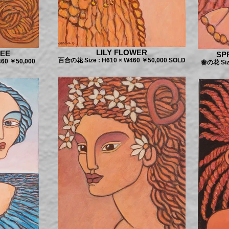
LILY FLOWER
FEE
SP
百合の花 Size : H610 × W460 ￥50,000 SOLD
60 ￥50,000
春の花 Size