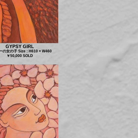
GYPSY GIRL
女の子 Size : H610 × W460
￥50,000 SOLD