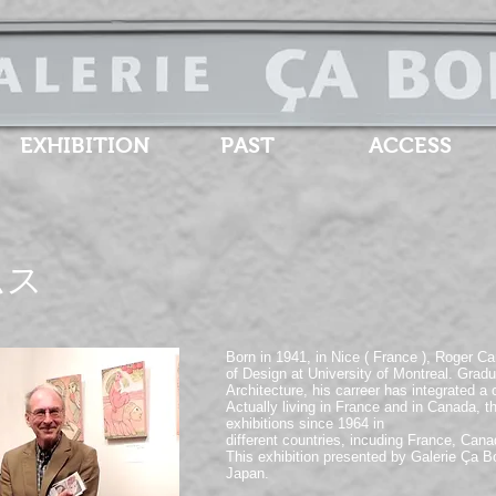
EXHIBITION
PAST
ACCESS
ムス
Born in 1941, in Nice ( France ), Roger 
of Design at University of Montreal. Gradu
Architecture, his carreer has integrated a c
Actually living in France and in Canada, t
exhibitions since 1964 in
different countries, incuding France, Can
This exhibition presented by Galerie Ça Bon
Japan.