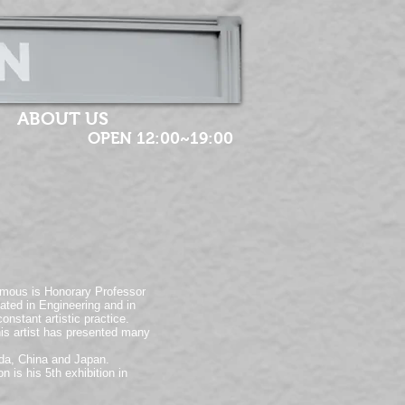
ABOUT US
OPEN 12:00~19:00
Camous is Honorary Professor
ated in Engineering and in
onstant artistic practice.
his artist has presented many
ada, China and Japan.
 is his 5th exhibition in