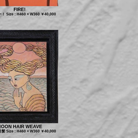
FIRE!
Size : H460 × W360 ￥40,000
OON HAIR WEAVE
Size : H460 × W360 ￥40,000