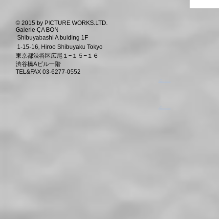
© 2015 by PICTURE WORKS.LTD.
Galerie ÇA BON
Shibuyabashi A buiding 1F
1-15-16, Hiroo Shibuyaku Tokyo
東京都渋谷区広尾１−１５−１６
渋谷橋Aビル一階
TEL&FAX 03-6277-0552
​。
​。