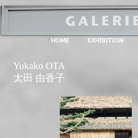
HOME
EXHIBITION
Yukako OTA
​太田 由香子