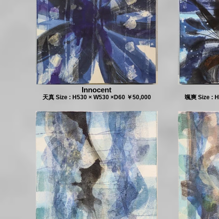
Innocent
天真 Size : H530 × W530 ×D60 ￥50,000
颯爽 Size : 