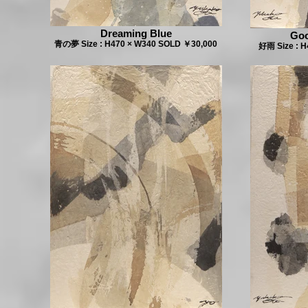
Dreaming Blue
Goo
青の夢 Size : H470 × W340 SOLD ￥30,000
好雨 Size : 