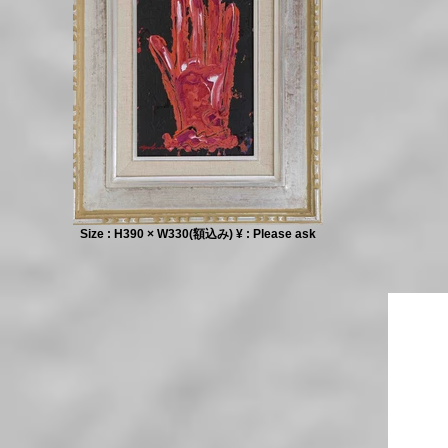
Size : H390 × W330(額込み) ¥ : Please ask