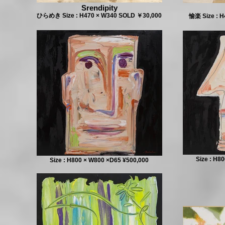
Srendipity
ひらめき Size : H470 × W340 SOLD ￥30,000
愉楽 Size : 
Size : H8
Size : H800 × W800 ×D65 ¥500,000