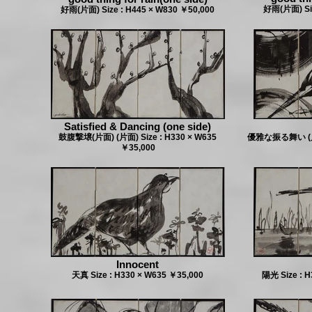
好雨(片面) Siz
好雨(片面) Size : H445 × W830 ￥50,000
Satisfied & Dancing (one side)
鼓腹撃壌(片面) (片面) Size : H330 × W635
優雅な振る舞い (片面)
￥35,000
Innocent
天真 Size : H330 × W635 ￥35,000
陽光 Size : 