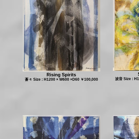
Rising Spirits
波音 Size : H
蒼々 Size : H1200 × W600 ×D60 ￥100,000