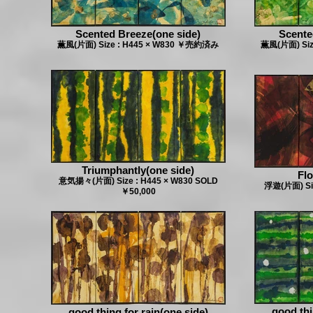
Scented Breeze(one side)
Scente
薫風(片面) Size : H445 × W830 ￥売約済み
薫風(片面) Si
Triumphantly(one side)
Flo
意気揚々(片面) Size : H445 × W830 SOLD
浮遊(片面) Siz
￥50,000
good thi
good thing for rain(one side)